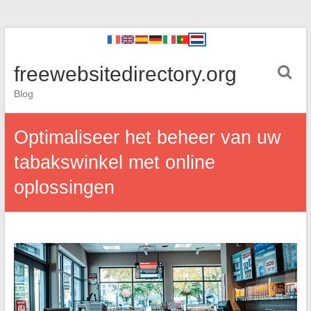
freewebsitedirectory.org
Blog
Optimaliseer het beheer van uw
tabakswinkel met online
oplossingen