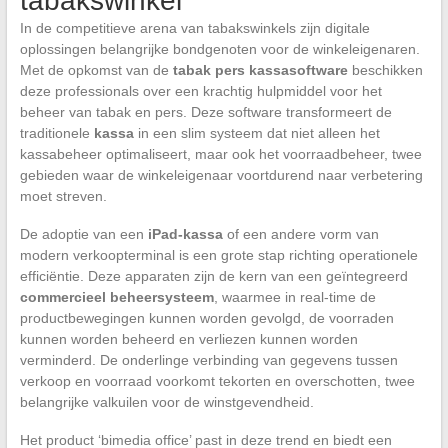
tabakswinkel
In de competitieve arena van tabakswinkels zijn digitale
oplossingen belangrijke bondgenoten voor de winkeleigenaren.
Met de opkomst van de
tabak pers kassasoftware
beschikken
deze professionals over een krachtig hulpmiddel voor het
beheer van tabak en pers. Deze software transformeert de
traditionele
kassa
in een slim systeem dat niet alleen het
kassabeheer optimaliseert, maar ook het voorraadbeheer, twee
gebieden waar de winkeleigenaar voortdurend naar verbetering
moet streven.
De adoptie van een
iPad-kassa
of een andere vorm van
modern verkoopterminal is een grote stap richting operationele
efficiëntie. Deze apparaten zijn de kern van een geïntegreerd
commercieel beheersysteem
, waarmee in real-time de
productbewegingen kunnen worden gevolgd, de voorraden
kunnen worden beheerd en verliezen kunnen worden
verminderd. De onderlinge verbinding van gegevens tussen
verkoop en voorraad voorkomt tekorten en overschotten, twee
belangrijke valkuilen voor de winstgevendheid.
Het product ‘bimedia office’ past in deze trend en biedt een