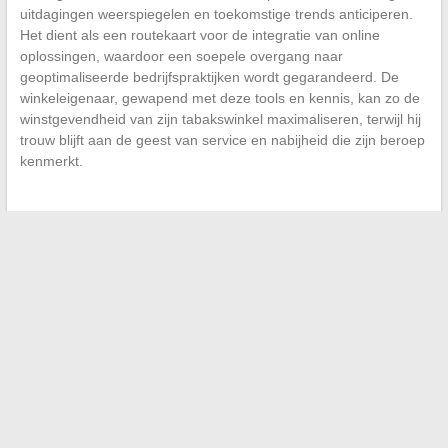
uitdagingen weerspiegelen en toekomstige trends anticiperen.
Het dient als een routekaart voor de integratie van online
oplossingen, waardoor een soepele overgang naar
geoptimaliseerde bedrijfspraktijken wordt gegarandeerd. De
winkeleigenaar, gewapend met deze tools en kennis, kan zo de
winstgevendheid van zijn tabakswinkel maximaliseren, terwijl hij
trouw blijft aan de geest van service en nabijheid die zijn beroep
kenmerkt.
←
Technologie en geneeskunde: hoe slimme datagebruik
een cruciale rol speelt
Vergelijking van 3-persoons bedrijfsvoertuigen: onze keuzes
voor een optimale toepassing
→
Search